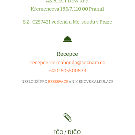
ASPCECT DEW s.r.o.
Křemencova 186/7, 110 00 Praha1
S.Z.: C257421 vedená u Mě. soudu v Praze

Recepce
recepce-cernabouda@seznam.cz
+420 605500833
NESLOUŽÍ PRO
REZERVACE
ANI CENOVÉ KALKULACE

IČO / DIČO