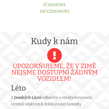
IČ:05041783
DIČ:CZ05041783
Kudy k nám

UPOZORŇUJEME, ŽE V ZIMĚ
NEJSME DOSTUPNÍ ŽÁDNÝM
VOZIDLEM!
Léto
Z
Janských Lázní
odbočíte u stezky korunami
stromů směrem k dolní stanici lanovky