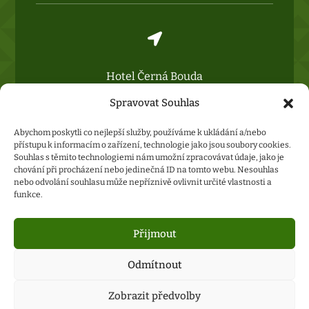

Hotel Černá Bouda
Horská 171,
Spravovat Souhlas
54225 Janské Lázně
Abychom poskytli co nejlepší služby, používáme k ukládání a/nebo
přístupu k informacím o zařízení, technologie jako jsou soubory cookies.
Souhlas s těmito technologiemi nám umožní zpracovávat údaje, jako je
chování při procházení nebo jedinečná ID na tomto webu. Nesouhlas
nebo odvolání souhlasu může nepříznivě ovlivnit určité vlastnosti a
funkce.
hotelzlatypotok.eu
hotel-svratka.cz
Přijmout
skalnimesto.cz
Odmítnout
hotelberounka.eu
Zobrazit předvolby