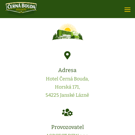

Adresa
Hotel Černá Bouda,
Horská 171,
54225 Janské Lázně

Provozovatel