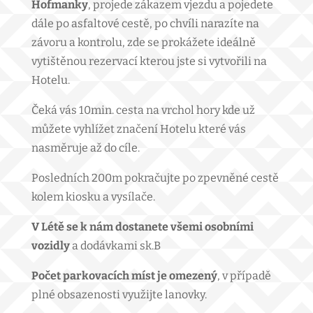
Hofmanky
, projede zákazem vjezdu a pojedete
dále po asfaltové cestě, po chvíli narazíte na
závoru a kontrolu, zde se prokážete ideálně
vytištěnou rezervací kterou jste si vytvořili na
Hotelu.
Čeká vás 10min. cesta na vrchol hory kde už
můžete vyhlížet značení Hotelu které vás
nasměruje až do cíle.
Posledních 200m pokračujte po zpevněné cestě
kolem kiosku a vysílače.
V Létě se k nám dostanete všemi osobními
vozidly
a dodávkami sk.B
Počet parkovacích míst je omezený
, v případě
plné obsazenosti využijte lanovky.