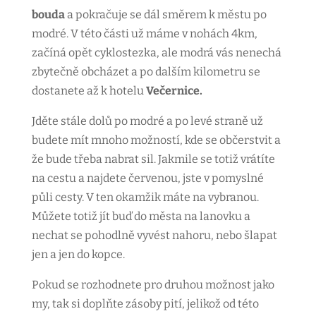
bouda
a pokračuje se dál směrem k městu po
modré. V této části už máme v nohách 4km,
začíná opět cyklostezka, ale modrá vás nenechá
zbytečně obcházet a po dalším kilometru se
dostanete až k hotelu
Večernice.
Jděte stále dolů po modré a po levé straně už
budete mít mnoho možností, kde se občerstvit a
že bude třeba nabrat sil. Jakmile se totiž vrátíte
na cestu a najdete červenou, jste v pomyslné
půli cesty. V ten okamžik máte na vybranou.
Můžete totiž jít buď do města na lanovku a
nechat se pohodlně vyvést nahoru, nebo šlapat
jen a jen do kopce.
Pokud se rozhodnete pro druhou možnost jako
my, tak si doplňte zásoby pití, jelikož od této