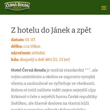
Z hotelu do Jánek a zpět
datum:
01. 07.
délka:
cca 10km
náročnost:
střední
kdo:
dospelý a dvě děti (11, 13 let)
Hotel Černá Bouda
je možná standardní ***, ale
svým umístěním a okolím se naprosto vymyká
všemu a zaslouženě se vyčleňuje ze všednosti.
Kolem ní totiž můžete vidět nejen nejvyšší cípy
Krkonoš v čele s největší horou České republiky
Sněžkou, ale hlavně doslova na vlastní kůži
pocítit panenskou přírodu Krkonošského