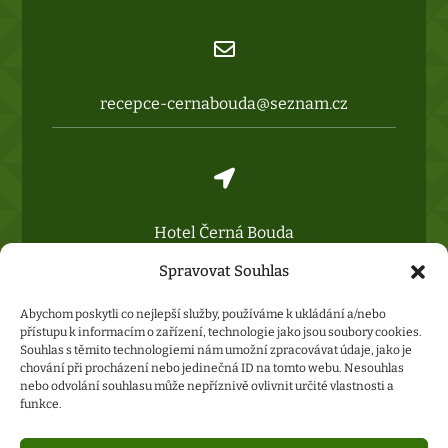

recepce-cernabouda@seznam.cz

Hotel Černá Bouda
Horská 171,
Spravovat Souhlas
54225 Janské Lázně
Abychom poskytli co nejlepší služby, používáme k ukládání a/nebo
přístupu k informacím o zařízení, technologie jako jsou soubory cookies.
Souhlas s těmito technologiemi nám umožní zpracovávat údaje, jako je
chování při procházení nebo jedinečná ID na tomto webu. Nesouhlas
nebo odvolání souhlasu může nepříznivě ovlivnit určité vlastnosti a
funkce.
hotelzlatypotok.eu