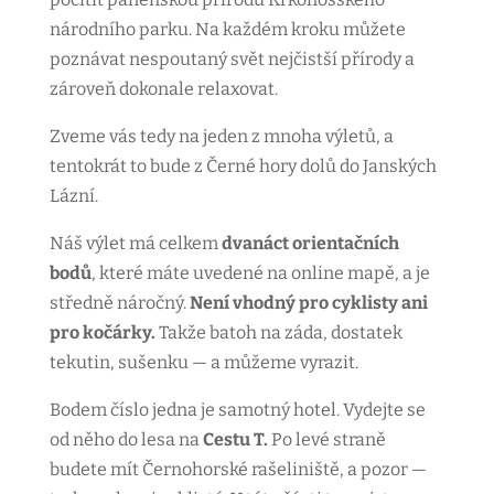
národního parku. Na každém kroku můžete
poznávat nespoutaný svět nejčistší přírody a
zároveň dokonale relaxovat.
Zveme vás tedy na jeden z mnoha výletů, a
tentokrát to bude z Černé hory dolů do Janských
Lázní.
Náš výlet má celkem
dvanáct orientačních
bodů
, které máte uvedené na online mapě, a je
středně náročný.
Není vhodný pro cyklisty ani
pro kočárky.
Takže batoh na záda, dostatek
tekutin, sušenku — a můžeme vyrazit.
Bodem číslo jedna je samotný hotel. Vydejte se
od něho do lesa na
Cestu T.
Po levé straně
budete mít Černohorské rašeliniště, a pozor —