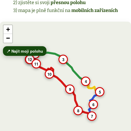
2) zjistěte si svoji
přesnou polohu
3) mapa je plně funkční na
mobilních zařízeních
+
−
📍 Najít moji polohu
2
12
1
3
11
10
4
9
5
6
8
7