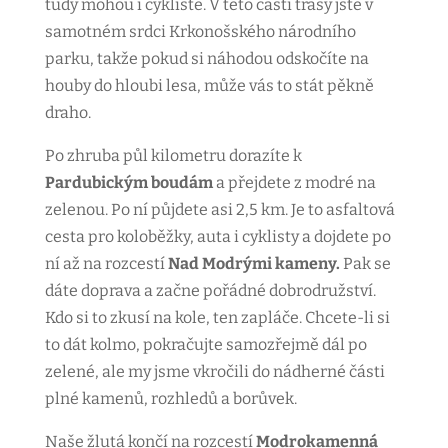
tudy mohou i cyklisté. V této části trasy jste v
samotném srdci Krkonošského národního
parku, takže pokud si náhodou odskočíte na
houby do hloubi lesa, může vás to stát pěkně
draho.
Po zhruba půl kilometru dorazíte k
Pardubickým boudám
a přejdete z modré na
zelenou. Po ní půjdete asi 2,5 km. Je to asfaltová
cesta pro koloběžky, auta i cyklisty a dojdete po
ní až na rozcestí
Nad Modrými kameny.
Pak se
dáte doprava a začne pořádné dobrodružství.
Kdo si to zkusí na kole, ten zapláče. Chcete-li si
to dát kolmo, pokračujte samozřejmě dál po
zelené, ale my jsme vkročili do nádherné části
plné kamenů, rozhledů a borůvek.
Naše žlutá končí na rozcestí
Modrokamenná